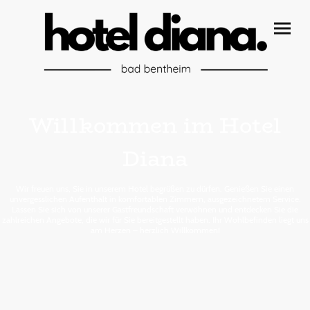
Willkommen im Hotel
Diana
Wir freuen uns, Sie in unserem Hotel begrüßen zu dürfen. Genießen Sie einen
unvergesslichen Aufenthalt in komfortablen Zimmern, ausgezeichnetem Service.
Lassen Sie sich von unserer Gastfreundschaft verwöhnen und entdecken Sie die
zahlreichen Angebote, die wir für Sie bereitgestellt haben. Ihr Wohlbefinden liegt uns
am Herzen – herzlich Willkommen!